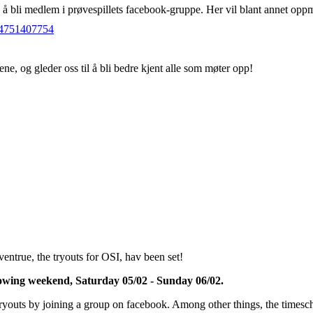
 å bli medlem i prøvespillets facebook-gruppe. Her vil blant annet oppmø
84751407754
ne, og gleder oss til å bli bedre kjent alle som møter opp!
dventrue, the tryouts for OSI, hav been set!
lowing weekend, Saturday 05/02 - Sunday 06/02.
 tryouts by joining a group on facebook. Among other things, the timesc