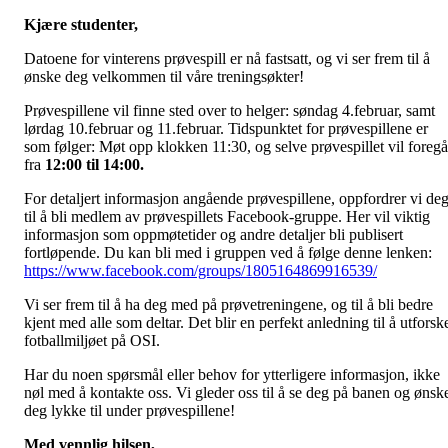
Kjære studenter,
Datoene for vinterens prøvespill er nå fastsatt, og vi ser frem til å
ønske deg velkommen til våre treningsøkter!
Prøvespillene vil finne sted over to helger: søndag 4.februar, samt
lørdag 10.februar og 11.februar. Tidspunktet for prøvespillene er
som følger: Møt opp klokken 11:30, og selve prøvespillet vil foregå
fra
12:00 til 14:00.
For detaljert informasjon angående prøvespillene, oppfordrer vi de
til å bli medlem av prøvespillets Facebook-gruppe. Her vil viktig
informasjon som oppmøtetider og andre detaljer bli publisert
fortløpende. Du kan bli med i gruppen ved å følge denne lenken:
https://www.facebook.com/groups/1805164869916539/
Vi ser frem til å ha deg med på prøvetreningene, og til å bli bedre
kjent med alle som deltar. Det blir en perfekt anledning til å utforsk
fotballmiljøet på OSI.
Har du noen spørsmål eller behov for ytterligere informasjon, ikke
nøl med å kontakte oss. Vi gleder oss til å se deg på banen og ønsk
deg lykke til under prøvespillene!
Med vennlig hilsen,