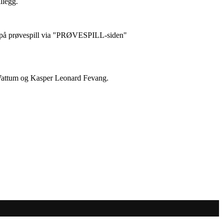
llegg.
g på prøvespill via "PRØVESPILL-siden"
 Wattum og Kasper Leonard Fevang.