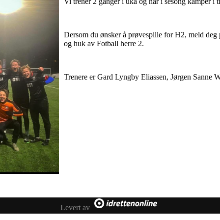
Vi trener 2 ganger i uka og har i sesong kamper i ti
Dersom du ønsker å prøvespille for H2, meld de
og huk av Fotball herre 2.
Trenere er Gard Lyngby Eliassen, Jørgen Sanne
Levert av