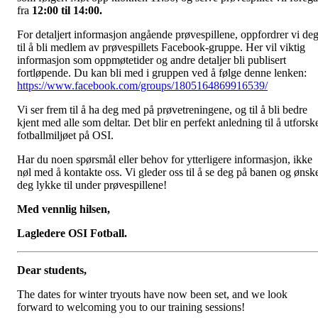
fra
12:00 til 14:00.
For detaljert informasjon angående prøvespillene, oppfordrer vi de
til å bli medlem av prøvespillets Facebook-gruppe. Her vil viktig
informasjon som oppmøtetider og andre detaljer bli publisert
fortløpende. Du kan bli med i gruppen ved å følge denne lenken:
https://www.facebook.com/groups/1805164869916539/
Vi ser frem til å ha deg med på prøvetreningene, og til å bli bedre
kjent med alle som deltar. Det blir en perfekt anledning til å utforsk
fotballmiljøet på OSI.
Har du noen spørsmål eller behov for ytterligere informasjon, ikke
nøl med å kontakte oss. Vi gleder oss til å se deg på banen og ønsk
deg lykke til under prøvespillene!
Med vennlig hilsen,
Lagledere OSI Fotball.
Dear students,
The dates for winter tryouts have now been set, and we look
forward to welcoming you to our training sessions!