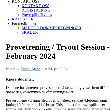
KONTAKT OSS
KONTAKT OSS
REGISTRERING
Prøvespill / Tryouts
KALENDER
For medlemmer
MAL FOR DOMMERREGNINGER
SKADER
Prøvetrening / Tryout Session -
February 2024
Postet av
Emma Bjune
den
24. jan 2024
Kjære studenter,
Datoene for vinterens prøvespill er nå fastsatt, og vi ser frem til å
ønske deg velkommen til våre treningsøkter!
Prøvespillene vil finne sted over to helger: søndag 4.februar, samt
lørdag 10.februar og 11.februar. Tidspunktet for prøvespillene er
som følger: Møt opp klokken 11:30, og selve prøvespillet vil foregå