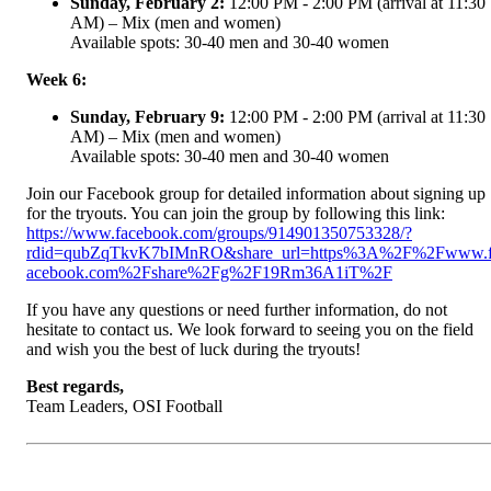
Sunday, February 2:
12:00 PM - 2:00 PM (arrival at 11:30
AM) – Mix (men and women)
Available spots: 30-40 men and 30-40 women
Week 6:
Sunday, February 9:
12:00 PM - 2:00 PM (arrival at 11:30
AM) – Mix (men and women)
Available spots: 30-40 men and 30-40 women
Join our Facebook group for detailed information about signing up
for the tryouts. You can join the group by following this link:
https://www.facebook.com/groups/914901350753328/?
rdid=qubZqTkvK7bIMnRO&share_url=https%3A%2F%2Fwww.
acebook.com%2Fshare%2Fg%2F19Rm36A1iT%2F
If you have any questions or need further information, do not
hesitate to contact us. We look forward to seeing you on the field
and wish you the best of luck during the tryouts!
Best regards,
Team Leaders, OSI Football