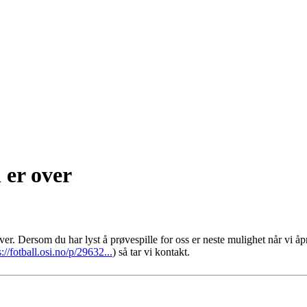
 er over
ver. Dersom du har lyst å prøvespille for oss er neste mulighet når vi åpn
s://fotball.osi.no/p/29632...
) så tar vi kontakt.