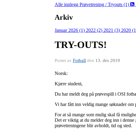
Alle innlegg
Prøvetrening / Tryouts (1)
Arkiv
Januar 2026 (1)
2022 (2)
2021 (3)
2020 (
TRY-OUTS!
Postet av
Fotball
den
13. des 2019
Norsk:
Kjære student,
Du har meldt deg på prøvespill i OSI fotba
Vi har fått inn veldig mange søknader om pr
For at så mange som mulig skal få mulighet
Det er viktig at du melder deg inn i denne 
prøvetreningene blir avholdt, tid og sted.