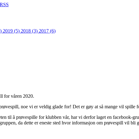
RSS
1)
2019 (5)
2018 (3)
2017 (6)
ll for våren 2020.
øvespill, noe vi er veldig glade for! Det er gøy at så mange vil spille f
en til å prøvespille for klubben vår, har vi derfor laget en facebook-gr
gruppen, da dette er eneste sted hvor informasjon om prøvespill vil bli 